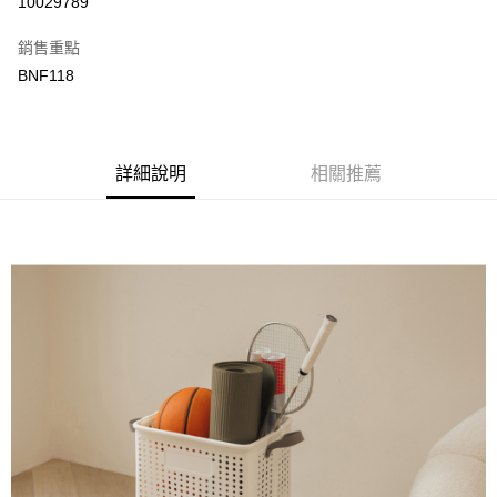
10029789
3 期 0 利率 每期
NT$132
21家銀行
銷售重點
合作金庫商業銀行
第一商業銀行
LINE Pay
BNF118
華南商業銀行
彰化商業銀行
Apple Pay
上海商業儲蓄銀行
台北富邦商業銀行
國泰世華商業銀行
兆豐國際商業銀行
街口支付
臺灣中小企業銀行
台中商業銀行
詳細說明
相關推薦
匯豐（台灣）商業銀行
華泰商業銀行
悠遊付
聯邦商業銀行
遠東國際商業銀行
元大商業銀行
永豐商業銀行
ATM付款
玉山商業銀行
星展（台灣）商業銀行
台新國際商業銀行
中國信託商業銀行
運送方式
台灣樂天信用卡公司
新竹物流
每筆NT$90，滿NT$388(含以上)免運費
宅配
每筆NT$400