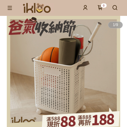
0
1
/
9