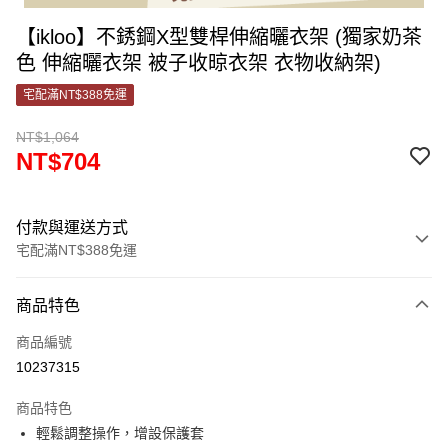
【ikloo】不銹鋼X型雙桿伸縮曬衣架 (獨家奶茶
色 伸縮曬衣架 被子收晾衣架 衣物收納架)
宅配滿NT$388免運
NT$1,064
NT$704
付款與運送方式
宅配滿NT$388免運
付款方式
商品特色
信用卡一次付款
商品編號
信用卡分期付款
10237315
3 期 0 利率 每期
NT$234
21家銀行
商品特色
合作金庫商業銀行
第一商業銀行
LINE Pay
輕鬆調整操作，增設保護套
華南商業銀行
彰化商業銀行