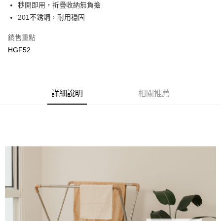
秒開即用，折疊收納無負擔
Apple Pay
上海商業儲蓄銀行
台北富邦商業銀行
國泰世華商業銀行
兆豐國際商業銀行
201不銹鋼，耐用穩固
街口支付
臺灣中小企業銀行
台中商業銀行
銷售重點
匯豐（台灣）商業銀行
華泰商業銀行
悠遊付
聯邦商業銀行
遠東國際商業銀行
HGF52
元大商業銀行
永豐商業銀行
ATM付款
玉山商業銀行
星展（台灣）商業銀行
台新國際商業銀行
中國信託商業銀行
運送方式
台灣樂天信用卡公司
詳細說明
相關推薦
新竹物流
每筆NT$90，滿NT$388(含以上)免運費
宅配
每筆NT$400