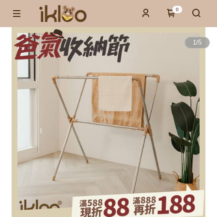
0
1
/
5