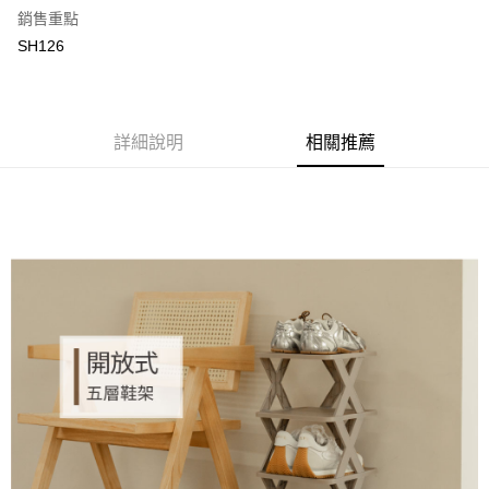
銷售重點
合作金庫商業銀行
第一商業銀行
LINE Pay
SH126
華南商業銀行
彰化商業銀行
Apple Pay
上海商業儲蓄銀行
台北富邦商業銀行
國泰世華商業銀行
兆豐國際商業銀行
街口支付
臺灣中小企業銀行
台中商業銀行
詳細說明
相關推薦
匯豐（台灣）商業銀行
華泰商業銀行
悠遊付
聯邦商業銀行
遠東國際商業銀行
元大商業銀行
永豐商業銀行
ATM付款
玉山商業銀行
星展（台灣）商業銀行
台新國際商業銀行
中國信託商業銀行
運送方式
台灣樂天信用卡公司
新竹物流
每筆NT$90，滿NT$388(含以上)免運費
宅配
每筆NT$400