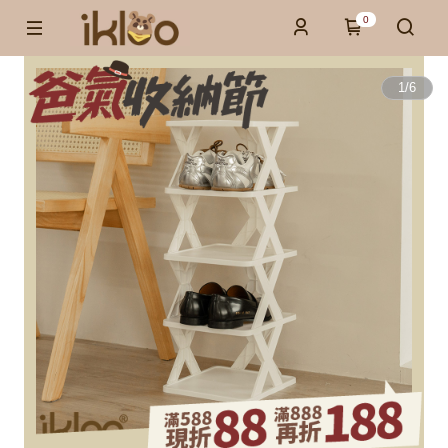
0
1
/
6