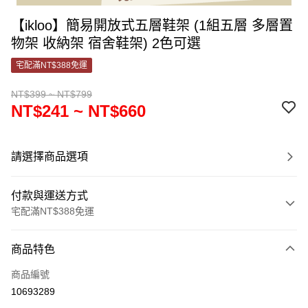
【ikloo】簡易開放式五層鞋架 (1組五層 多層置
物架 收納架 宿舍鞋架) 2色可選
宅配滿NT$388免運
NT$399 ~ NT$799
NT$241 ~ NT$660
請選擇商品選項
付款與運送方式
宅配滿NT$388免運
付款方式
商品特色
信用卡一次付款
商品編號
信用卡分期付款
10693289
3 期 0 利率 每期
NT$80
21家銀行