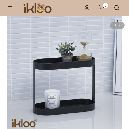
0
1
/
6