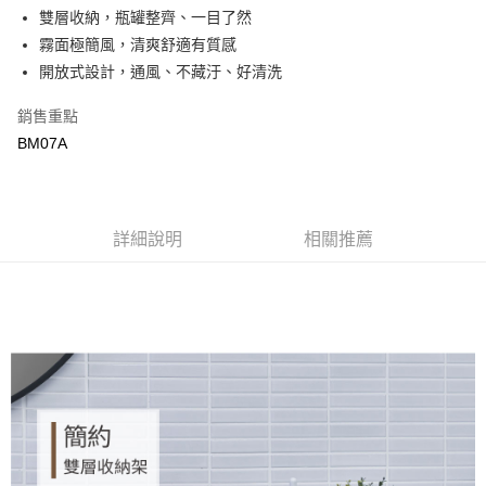
合作金庫商業銀行
第一商業銀行
LINE Pay
雙層收納，瓶罐整齊、一目了然
華南商業銀行
彰化商業銀行
霧面極簡風，清爽舒適有質感
Apple Pay
上海商業儲蓄銀行
台北富邦商業銀行
國泰世華商業銀行
兆豐國際商業銀行
開放式設計，通風、不藏汙、好清洗
街口支付
臺灣中小企業銀行
台中商業銀行
銷售重點
匯豐（台灣）商業銀行
華泰商業銀行
悠遊付
聯邦商業銀行
遠東國際商業銀行
BM07A
元大商業銀行
永豐商業銀行
ATM付款
玉山商業銀行
星展（台灣）商業銀行
台新國際商業銀行
中國信託商業銀行
運送方式
台灣樂天信用卡公司
詳細說明
相關推薦
新竹物流
每筆NT$90，滿NT$388(含以上)免運費
宅配
每筆NT$400