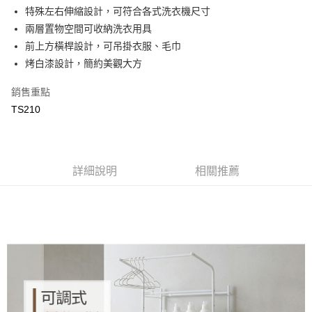
合作金庫商業銀行
第一商業銀行
LINE Pay
特殊左右伸縮設計，可符合各式洗衣機尺寸
華南商業銀行
彰化商業銀行
兩層置物空間可收納洗衣用具
Apple Pay
上海商業儲蓄銀行
台北富邦商業銀行
國泰世華商業銀行
兆豐國際商業銀行
前上方橫桿設計，可吊掛衣服、毛巾
街口支付
臺灣中小企業銀行
台中商業銀行
烤白漆設計，簡約美觀大方
匯豐（台灣）商業銀行
華泰商業銀行
悠遊付
聯邦商業銀行
遠東國際商業銀行
銷售重點
元大商業銀行
永豐商業銀行
ATM付款
TS210
玉山商業銀行
星展（台灣）商業銀行
台新國際商業銀行
中國信託商業銀行
運送方式
台灣樂天信用卡公司
新竹物流
詳細說明
相關推薦
每筆NT$90，滿NT$388(含以上)免運費
宅配
每筆NT$400