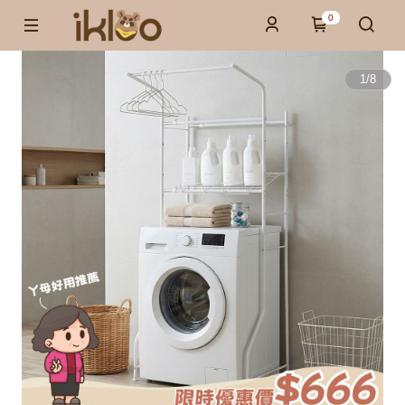
0
1
/
8