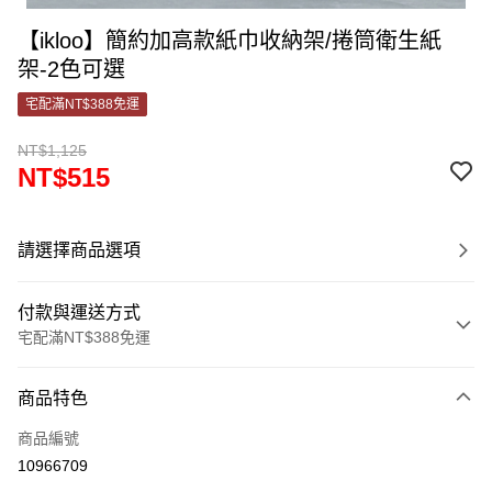
【ikloo】簡約加高款紙巾收納架/捲筒衛生紙
架-2色可選
宅配滿NT$388免運
NT$1,125
NT$515
請選擇商品選項
付款與運送方式
宅配滿NT$388免運
付款方式
商品特色
信用卡一次付款
商品編號
信用卡分期付款
10966709
3 期 0 利率 每期
NT$171
21家銀行