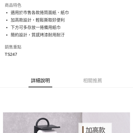
商品特色
合作金庫商業銀行
第一商業銀行
LINE Pay
適用於市售各款捲筒面紙、紙巾
華南商業銀行
彰化商業銀行
加高款設計，輕鬆撕取好便利
Apple Pay
上海商業儲蓄銀行
台北富邦商業銀行
國泰世華商業銀行
兆豐國際商業銀行
下方可多存放一捲備用紙巾
街口支付
臺灣中小企業銀行
台中商業銀行
簡約設計，質感烤漆耐用耐汙
匯豐（台灣）商業銀行
華泰商業銀行
悠遊付
聯邦商業銀行
遠東國際商業銀行
銷售重點
元大商業銀行
永豐商業銀行
ATM付款
TS247
玉山商業銀行
星展（台灣）商業銀行
台新國際商業銀行
中國信託商業銀行
運送方式
台灣樂天信用卡公司
新竹物流
詳細說明
相關推薦
每筆NT$90，滿NT$388(含以上)免運費
宅配
每筆NT$400