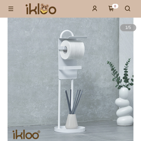
0
1
/
5