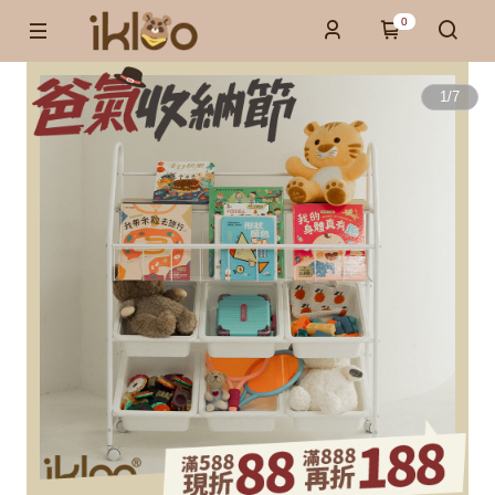
0
1
/
7