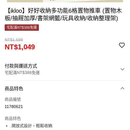
【ikloo】好好收納多功能6格置物推車 (置物木
板/抽屜加厚/書架網籃/玩具收納/收納整理架)
宅配滿NT$388免運
NT$1,599
NT$1,049
付款與運送方式
宅配滿NT$388免運
付款方式
商品特色
信用卡一次付款
商品編號
信用卡分期付款
11780621
3 期 0 利率 每期
NT$349
21家銀行
商品特色
合作金庫商業銀行
第一商業銀行
LINE Pay
.開放式設計，輕鬆收納
華南商業銀行
彰化商業銀行