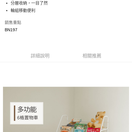
分層收納，一目了然
Apple Pay
上海商業儲蓄銀行
台北富邦商業銀行
國泰世華商業銀行
兆豐國際商業銀行
輪組移動便利
街口支付
臺灣中小企業銀行
台中商業銀行
銷售重點
匯豐（台灣）商業銀行
華泰商業銀行
悠遊付
聯邦商業銀行
遠東國際商業銀行
BN197
元大商業銀行
永豐商業銀行
ATM付款
玉山商業銀行
星展（台灣）商業銀行
台新國際商業銀行
中國信託商業銀行
運送方式
台灣樂天信用卡公司
詳細說明
相關推薦
新竹物流
每筆NT$90，滿NT$388(含以上)免運費
宅配
每筆NT$400