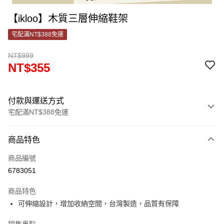
【ikloo】木質三層伸縮鞋架
宅配滿NT$388免運
NT$999
NT$355
付款與運送方式
宅配滿NT$388免運
付款方式
商品特色
信用卡一次付款
商品編號
信用卡分期付款
6783051
3 期 0 利率 每期
NT$118
21家銀行
商品特色
合作金庫商業銀行
第一商業銀行
LINE Pay
可伸縮設計，增加收納空間，台灣製造，品質有保障
華南商業銀行
彰化商業銀行
Apple Pay
上海商業儲蓄銀行
台北富邦商業銀行