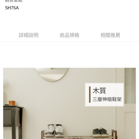
銷售重點
國泰世華商業銀行
兆豐國際商業銀行
街口支付
SH75A
臺灣中小企業銀行
台中商業銀行
匯豐（台灣）商業銀行
華泰商業銀行
悠遊付
聯邦商業銀行
遠東國際商業銀行
元大商業銀行
永豐商業銀行
ATM付款
玉山商業銀行
詳細說明
商品規格
星展（台灣）商業銀行
相關推薦
台新國際商業銀行
中國信託商業銀行
運送方式
台灣樂天信用卡公司
新竹物流
每筆NT$90，滿NT$388(含以上)免運費
宅配
每筆NT$400