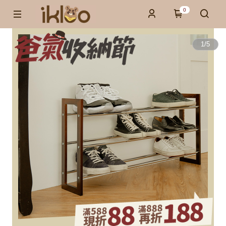
0
1
/
5