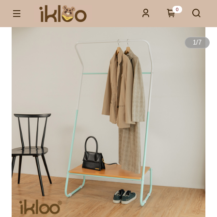
0
1
/
7