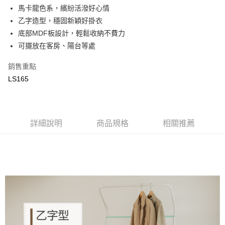
合作金庫商業銀行
第一商業銀行
LINE Pay
馬卡龍色系，繽紛活潑好心情
華南商業銀行
彰化商業銀行
乙字造型，穩固新穎好掛衣
Apple Pay
上海商業儲蓄銀行
台北富邦商業銀行
國泰世華商業銀行
兆豐國際商業銀行
底部MDF板設計，輕鬆收納不費力
街口支付
臺灣中小企業銀行
台中商業銀行
可擺放在客房、陽台等處
匯豐（台灣）商業銀行
華泰商業銀行
悠遊付
聯邦商業銀行
遠東國際商業銀行
銷售重點
元大商業銀行
永豐商業銀行
ATM付款
LS165
玉山商業銀行
星展（台灣）商業銀行
台新國際商業銀行
中國信託商業銀行
運送方式
台灣樂天信用卡公司
新竹物流
詳細說明
商品規格
相關推薦
每筆NT$90，滿NT$388(含以上)免運費
宅配
每筆NT$400