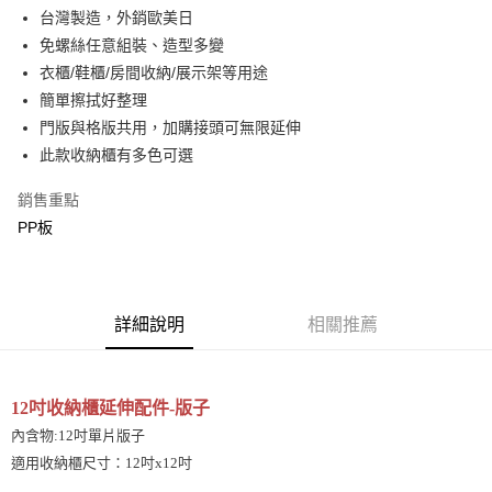
合作金庫商業銀行
第一商業銀行
LINE Pay
台灣製造，外銷歐美日
華南商業銀行
彰化商業銀行
免螺絲任意組裝、造型多變
Apple Pay
上海商業儲蓄銀行
台北富邦商業銀行
國泰世華商業銀行
兆豐國際商業銀行
衣櫃/鞋櫃/房間收納/展示架等用途
街口支付
臺灣中小企業銀行
台中商業銀行
簡單擦拭好整理
匯豐（台灣）商業銀行
華泰商業銀行
門版與格版共用，加購接頭可無限延伸
悠遊付
聯邦商業銀行
遠東國際商業銀行
此款收納櫃有多色可選
元大商業銀行
永豐商業銀行
ATM付款
玉山商業銀行
星展（台灣）商業銀行
銷售重點
台新國際商業銀行
中國信託商業銀行
運送方式
PP板
台灣樂天信用卡公司
新竹物流
每筆NT$90，滿NT$388(含以上)免運費
詳細說明
相關推薦
宅配
每筆NT$400
12吋收納櫃延伸配件-版子
內含物:12吋單片版子
適用收納櫃尺寸：12吋x12吋