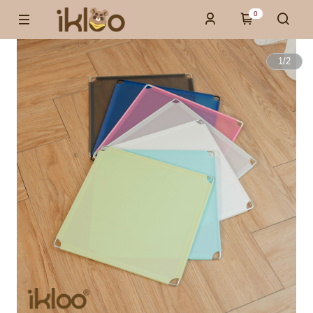
0
1
/
2