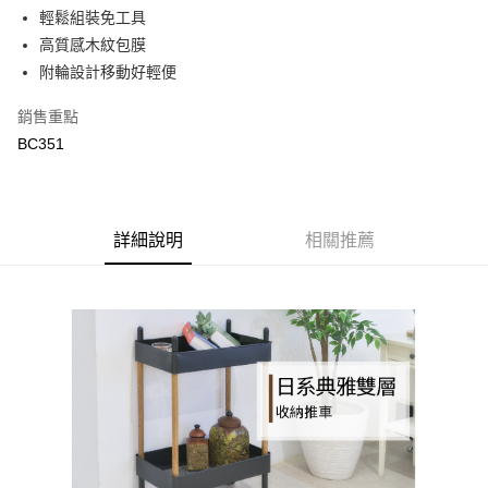
合作金庫商業銀行
第一商業銀行
LINE Pay
輕鬆組裝免工具
華南商業銀行
彰化商業銀行
高質感木紋包膜
Apple Pay
上海商業儲蓄銀行
台北富邦商業銀行
國泰世華商業銀行
兆豐國際商業銀行
附輪設計移動好輕便
街口支付
臺灣中小企業銀行
台中商業銀行
銷售重點
匯豐（台灣）商業銀行
華泰商業銀行
悠遊付
聯邦商業銀行
遠東國際商業銀行
BC351
元大商業銀行
永豐商業銀行
ATM付款
玉山商業銀行
星展（台灣）商業銀行
台新國際商業銀行
中國信託商業銀行
運送方式
台灣樂天信用卡公司
詳細說明
相關推薦
新竹物流
每筆NT$90，滿NT$388(含以上)免運費
宅配
每筆NT$400