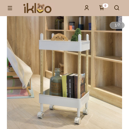
0
1
/
7