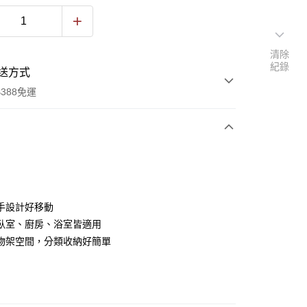
清除
紀錄
送方式
388免運
次付款
期付款
0 利率 每期
NT$214
21家銀行
手設計好移動
庫商業銀行
第一商業銀行
臥室、廚房、浴室皆適用
業銀行
彰化商業銀行
物架空間，分類收納好簡單
業儲蓄銀行
台北富邦商業銀行
華商業銀行
兆豐國際商業銀行
小企業銀行
台中商業銀行
台灣）商業銀行
華泰商業銀行