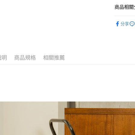
聯邦商
商品相關分
元大商
ATM付款
玉山商
Hot Sel
台新國
分享
台灣樂
運送方式
Storag
新竹物流
每筆NT$9
說明
商品規格
相關推薦
宅配
每筆NT$4