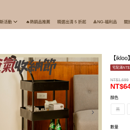
最新活動
🔥熱銷品推薦
精選出清 5 折起
🔺NG-福利品
關
【ikl
宅配滿NT$
NT$1,699
NT$6
顏色
黑
數量