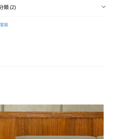
業銀行
遠東國際商業銀行
類 (2)
業銀行
永豐商業銀行
業銀行
星展（台灣）商業銀行
ler｜熱銷品推薦
際商業銀行
中國信託商業銀行
客服
天信用卡公司
e｜居家收納專區 ▶︎
● 𝐒𝐭𝐨𝐫𝐚𝐠𝐞｜可移動式推車_輪
0，滿NT$388(含以上)免運費
00