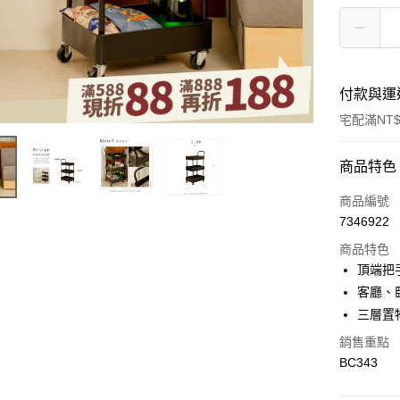
付款與運
宅配滿NT$
付款方式
商品特色
信用卡一
商品編號
7346922
信用卡分
商品特色
3 期 
頂端把
合作金
客廳、
LINE Pay
華南商
三層置
Apple Pay
上海商
銷售重點
國泰世
街口支付
BC343
臺灣中
匯豐（
悠遊付