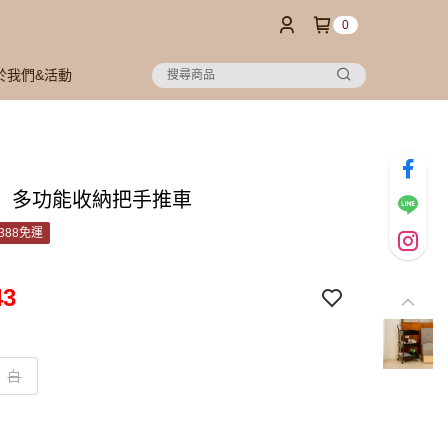
0
於我們&活動
oo】多功能收納把手推車
388免運
43
白