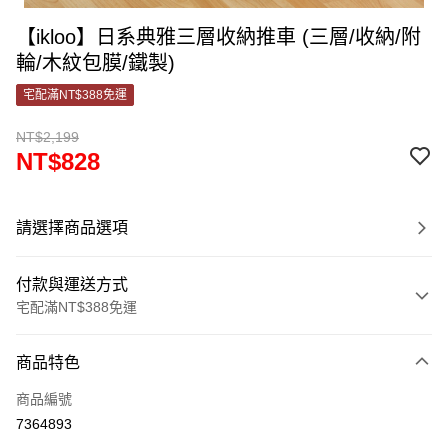
【ikloo】日系典雅三層收納推車 (三層/收納/附
輪/木紋包膜/鐵製)
宅配滿NT$388免運
NT$2,199
NT$828
請選擇商品選項
付款與運送方式
宅配滿NT$388免運
付款方式
商品特色
信用卡一次付款
商品編號
信用卡分期付款
7364893
3 期 0 利率 每期
NT$276
21家銀行