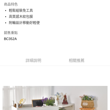
商品特色
合作金庫商業銀行
第一商業銀行
LINE Pay
輕鬆組裝免工具
華南商業銀行
彰化商業銀行
高質感木紋包膜
Apple Pay
上海商業儲蓄銀行
台北富邦商業銀行
國泰世華商業銀行
兆豐國際商業銀行
附輪設計移動好輕便
街口支付
臺灣中小企業銀行
台中商業銀行
銷售重點
匯豐（台灣）商業銀行
華泰商業銀行
悠遊付
聯邦商業銀行
遠東國際商業銀行
BC352A
元大商業銀行
永豐商業銀行
ATM付款
玉山商業銀行
星展（台灣）商業銀行
台新國際商業銀行
中國信託商業銀行
運送方式
台灣樂天信用卡公司
詳細說明
相關推薦
新竹物流
每筆NT$90，滿NT$388(含以上)免運費
宅配
每筆NT$400