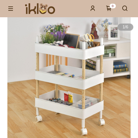
0
1
/
6