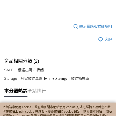
顯示電腦版詳細說明
客服
商品相關分類 (2)
SALE ｜精選出清 5 折起
Storage｜居家收納專區 ▶︎
● 𝐒𝐭𝐨𝐫𝐚𝐠𝐞｜收納抽屜車
本分類熱銷
全站排行
本網站中使用 cookie，欲查詢有關本網站使用 cookie 方式之詳情，及若您不希
熱門標籤
望在電腦上使用 cookie 時應如何變更電腦的 cookie 設定，請參閱本網站「
隱私