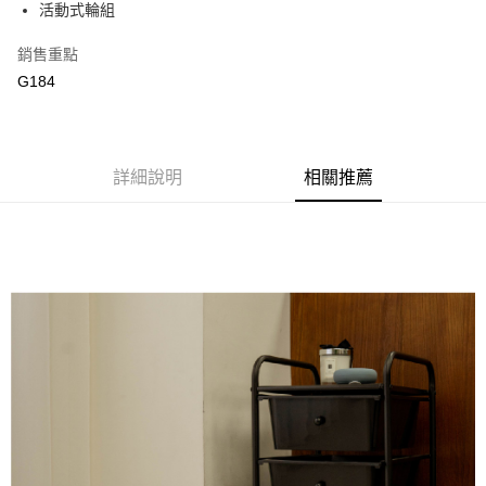
國泰世華商業銀行
兆豐國際商業銀行
活動式輪組
街口支付
臺灣中小企業銀行
台中商業銀行
銷售重點
匯豐（台灣）商業銀行
華泰商業銀行
悠遊付
聯邦商業銀行
遠東國際商業銀行
G184
元大商業銀行
永豐商業銀行
ATM付款
玉山商業銀行
星展（台灣）商業銀行
台新國際商業銀行
中國信託商業銀行
運送方式
台灣樂天信用卡公司
詳細說明
相關推薦
新竹物流
每筆NT$90，滿NT$388(含以上)免運費
宅配
每筆NT$400