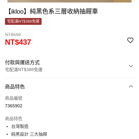
【ikloo】純黑色系三層收納抽屜車
宅配滿NT$388免運
NT$699
NT$437
付款與運送方式
宅配滿NT$388免運
付款方式
商品特色
信用卡一次付款
商品編號
信用卡分期付款
7365902
3 期 0 利率 每期
NT$145
21家銀行
商品特色
合作金庫商業銀行
第一商業銀行
LINE Pay
台灣製造
華南商業銀行
彰化商業銀行
純黑設計 三大抽屜
Apple Pay
上海商業儲蓄銀行
台北富邦商業銀行