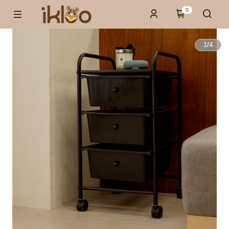
0
1
/
4