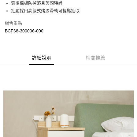
背後檔板防掉落且美觀時尚
Apple Pay
上海商業儲蓄銀行
台北富邦商業銀行
國泰世華商業銀行
兆豐國際商業銀行
抽屜採用高級式烤漆滑軌可輕鬆抽取
街口支付
臺灣中小企業銀行
台中商業銀行
銷售重點
匯豐（台灣）商業銀行
華泰商業銀行
悠遊付
聯邦商業銀行
遠東國際商業銀行
BCF68-300006-000
元大商業銀行
永豐商業銀行
ATM付款
玉山商業銀行
星展（台灣）商業銀行
台新國際商業銀行
中國信託商業銀行
運送方式
台灣樂天信用卡公司
詳細說明
相關推薦
新竹物流
每筆NT$90，滿NT$388(含以上)免運費
宅配
每筆NT$400