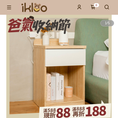
0
1
/
5