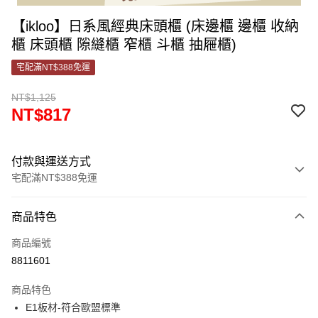
【ikloo】日系風經典床頭櫃 (床邊櫃 邊櫃 收納
櫃 床頭櫃 隙縫櫃 窄櫃 斗櫃 抽屜櫃)
宅配滿NT$388免運
NT$1,125
NT$817
付款與運送方式
宅配滿NT$388免運
付款方式
商品特色
信用卡一次付款
商品編號
信用卡分期付款
8811601
3 期 0 利率 每期
NT$272
21家銀行
商品特色
合作金庫商業銀行
第一商業銀行
LINE Pay
E1板材-符合歐盟標準
華南商業銀行
彰化商業銀行