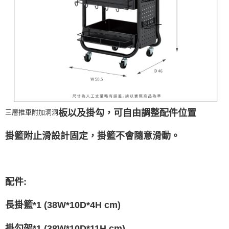
板以及掛勾，可自由調整配件位置
三層推車附加洞洞
掛籃附止滑設計固定，掛籃不會隨意滑動。
配件:
長掛籃*1 (38W*10D*4H cm)
掛勾架*1 (38W*10D*11H cm)