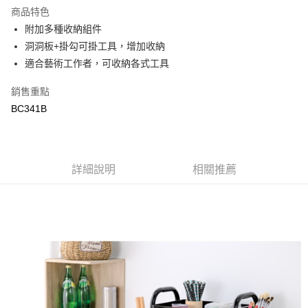
商品特色
合作金庫商業銀行
第一商業銀行
LINE Pay
附加多種收納組件
華南商業銀行
彰化商業銀行
洞洞板+掛勾可掛工具，增加收納
Apple Pay
上海商業儲蓄銀行
台北富邦商業銀行
國泰世華商業銀行
兆豐國際商業銀行
適合藝術工作者，可收納各式工具
街口支付
臺灣中小企業銀行
台中商業銀行
銷售重點
匯豐（台灣）商業銀行
華泰商業銀行
悠遊付
聯邦商業銀行
遠東國際商業銀行
BC341B
元大商業銀行
永豐商業銀行
ATM付款
玉山商業銀行
星展（台灣）商業銀行
台新國際商業銀行
中國信託商業銀行
運送方式
台灣樂天信用卡公司
詳細說明
相關推薦
新竹物流
每筆NT$90，滿NT$388(含以上)免運費
宅配
每筆NT$400