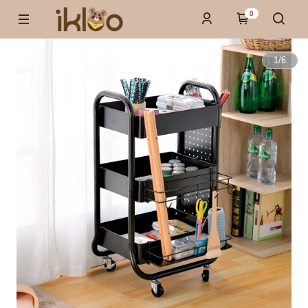
0
1
/
6