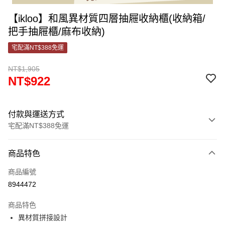
【ikloo】和風異材質四層抽屜收納櫃(收納箱/
把手抽屜櫃/麻布收納)
宅配滿NT$388免運
NT$1,905
NT$922
付款與運送方式
宅配滿NT$388免運
付款方式
商品特色
信用卡一次付款
商品編號
信用卡分期付款
8944472
3 期 0 利率 每期
NT$307
21家銀行
商品特色
合作金庫商業銀行
第一商業銀行
LINE Pay
異材質拼接設計
華南商業銀行
彰化商業銀行