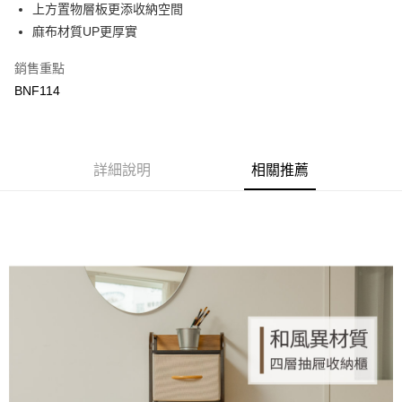
上方置物層板更添收納空間
Apple Pay
上海商業儲蓄銀行
台北富邦商業銀行
國泰世華商業銀行
兆豐國際商業銀行
麻布材質UP更厚實
街口支付
臺灣中小企業銀行
台中商業銀行
銷售重點
匯豐（台灣）商業銀行
華泰商業銀行
悠遊付
聯邦商業銀行
遠東國際商業銀行
BNF114
元大商業銀行
永豐商業銀行
ATM付款
玉山商業銀行
星展（台灣）商業銀行
台新國際商業銀行
中國信託商業銀行
運送方式
台灣樂天信用卡公司
詳細說明
相關推薦
新竹物流
每筆NT$90，滿NT$388(含以上)免運費
宅配
每筆NT$400