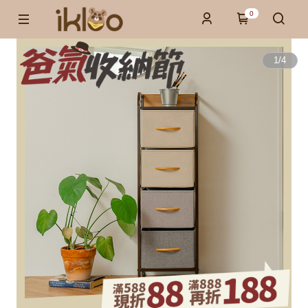
0
1
/
4