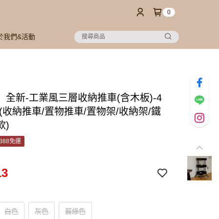
0
於我們&活動
oo】全新-工業風三層收納推車(含木板)-4
(收納推車/置物推車/置物架/收納架/鐵
款)
388免運
13
白色
灰色
藍綠色