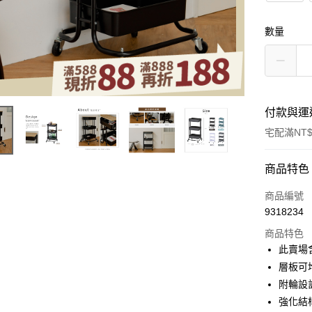
數量
付款與運
宅配滿NT$
付款方式
商品特色
信用卡一
商品編號
9318234
信用卡分
商品特色
3 期 
此賣場
合作金
層板可
LINE Pay
華南商
附輪設
Apple Pay
上海商
強化結
國泰世