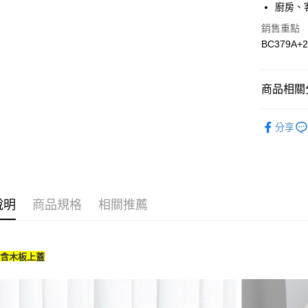
廚房、
街口支付
臺灣中
匯豐（
銷售重點
悠遊付
聯邦商
BC379A+
元大商
ATM付款
玉山商
台新國
商品相關分
台灣樂
運送方式
Hot Sel
分享
新竹物流
Storag
每筆NT$9
宅配
每筆NT$4
說明
商品規格
相關推薦
場含木板上蓋