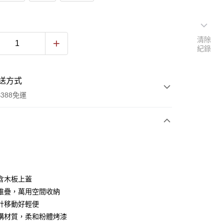
清除
紀錄
送方式
388免運
次付款
期付款
0 利率 每期
NT$237
21家銀行
含木板上蓋
庫商業銀行
第一商業銀行
堆疊，萬用空間收納
業銀行
彰化商業銀行
計移動好輕便
業儲蓄銀行
台北富邦商業銀行
構材質，柔和粉體烤漆
華商業銀行
兆豐國際商業銀行