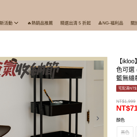
最新活動
🔥熱銷品推薦
精選出清 5 折起
🔺NG-福利品
關
【ikl
色可選 
籃無縫
宅配滿NT$
NT$1,999
NT$7
顏色
黑色