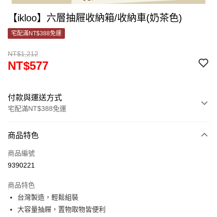
【ikloo】六層抽屜收納箱/收納車(奶茶色)
宅配滿NT$388免運
NT$1,212
NT$577
付款與運送方式
宅配滿NT$388免運
付款方式
商品特色
信用卡一次付款
商品編號
信用卡分期付款
9390221
3 期 0 利率 每期
NT$192
21家銀行
商品特色
合作金庫商業銀行
第一商業銀行
LINE Pay
台灣製造，輕鬆組裝
華南商業銀行
彰化商業銀行
大容量抽屜，置物取物皆便利
Apple Pay
上海商業儲蓄銀行
台北富邦商業銀行