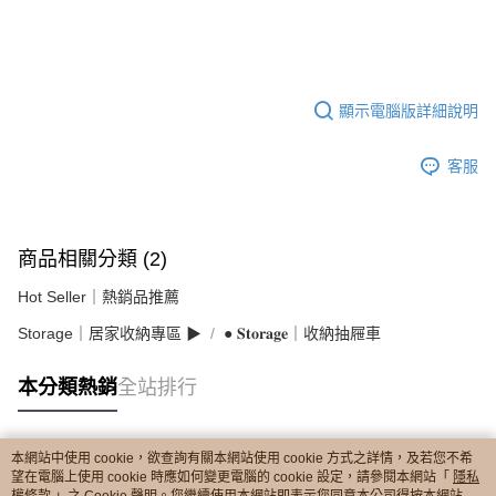
顯示電腦版詳細說明
客服
商品相關分類 (2)
Hot Seller｜熱銷品推薦
Storage｜居家收納專區 ▶︎
● 𝐒𝐭𝐨𝐫𝐚𝐠𝐞｜收納抽屜車
本分類熱銷
全站排行
本網站中使用 cookie，欲查詢有關本網站使用 cookie 方式之詳情，及若您不希
熱門標籤
望在電腦上使用 cookie 時應如何變更電腦的 cookie 設定，請參閱本網站「
隱私