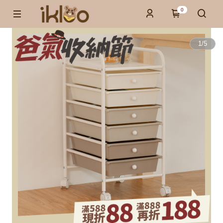
0
1
/
5