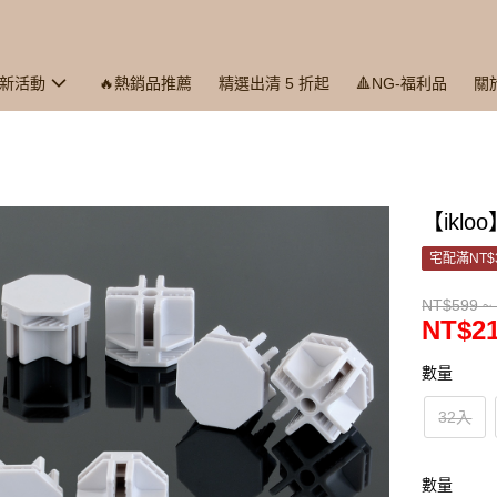
最新活動
🔥熱銷品推薦
精選出清 5 折起
🔺NG-福利品
關
【ikl
宅配滿NT$
NT$599 ~
NT$21
數量
32入
數量