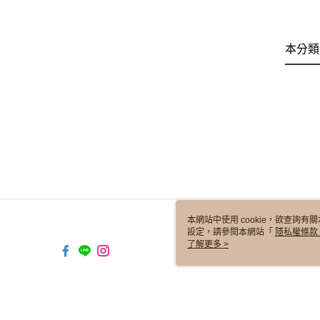
本分類
本網站中使用 cookie，欲查詢有關
設定，請參閱本網站「
隱私權條款
使用 cookie。
了解更多 >