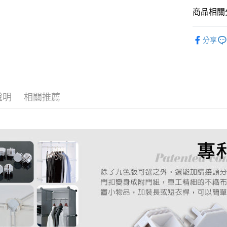
聯邦商
商品相關分
元大商
ATM付款
玉山商
● 零配件
台新國
分享
台灣樂
運送方式
● 組合櫃｜
新竹物流
每筆NT$9
說明
相關推薦
宅配
每筆NT$4