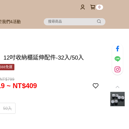
0
於我們&活動
oo】12吋收納櫃延伸配件-32入/50入
388免運
 NT$799
9 ~ NT$409
50入