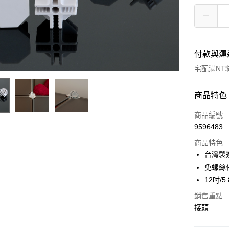
付款與運
宅配滿NT$
付款方式
商品特色
信用卡一
商品編號
9596483
信用卡分
商品特色
3 期 
台灣製
合作金
免螺絲
LINE Pay
華南商
12吋/
Apple Pay
上海商
銷售重點
國泰世
街口支付
接頭
臺灣中
匯豐（
悠遊付