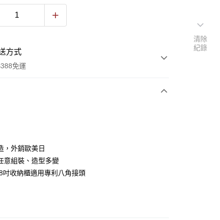
清除
紀錄
送方式
388免運
次付款
期付款
0 利率 每期
NT$73
21家銀行
造，外銷歐美日
庫商業銀行
第一商業銀行
任意組裝、造型多變
業銀行
彰化商業銀行
5.8吋收納櫃適用專利八角接頭
業儲蓄銀行
台北富邦商業銀行
華商業銀行
兆豐國際商業銀行
小企業銀行
台中商業銀行
台灣）商業銀行
華泰商業銀行