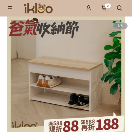
0
1
/
5