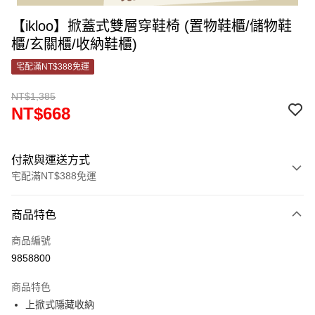
【ikloo】掀蓋式雙層穿鞋椅 (置物鞋櫃/儲物鞋
櫃/玄關櫃/收納鞋櫃)
宅配滿NT$388免運
NT$1,385
NT$668
付款與運送方式
宅配滿NT$388免運
付款方式
商品特色
信用卡一次付款
商品編號
信用卡分期付款
9858800
3 期 0 利率 每期
NT$222
21家銀行
商品特色
合作金庫商業銀行
第一商業銀行
LINE Pay
上掀式隱藏收納
華南商業銀行
彰化商業銀行