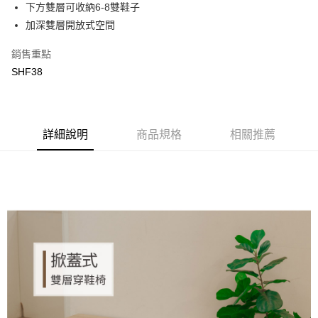
下方雙層可收納6-8雙鞋子
Apple Pay
上海商業儲蓄銀行
台北富邦商業銀行
國泰世華商業銀行
兆豐國際商業銀行
加深雙層開放式空間
街口支付
臺灣中小企業銀行
台中商業銀行
銷售重點
匯豐（台灣）商業銀行
華泰商業銀行
悠遊付
聯邦商業銀行
遠東國際商業銀行
SHF38
元大商業銀行
永豐商業銀行
ATM付款
玉山商業銀行
星展（台灣）商業銀行
台新國際商業銀行
中國信託商業銀行
運送方式
台灣樂天信用卡公司
詳細說明
商品規格
相關推薦
新竹物流
每筆NT$90，滿NT$388(含以上)免運費
宅配
每筆NT$400